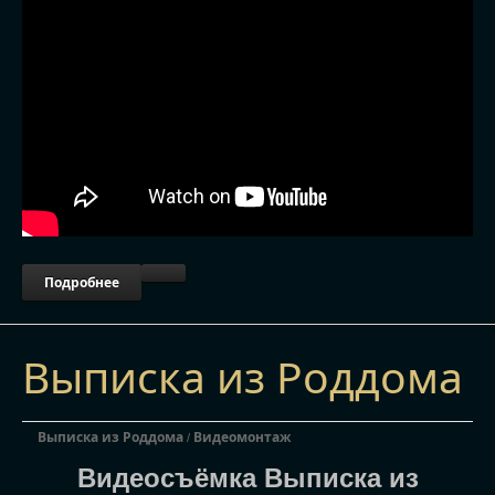
Подробнее
Выписка из Роддома
Выписка из Роддома
Видеомонтаж
/
Видеосъёмка Выписка из