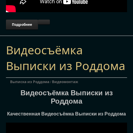
Подробнее
Видеосъёмка
Выписки из Роддома
Выписка из Роддома
Видеомонтаж
/
Видеосъёмка Выписки из
Роддома
Качественная Видеосъёмка Выписки из Роддома