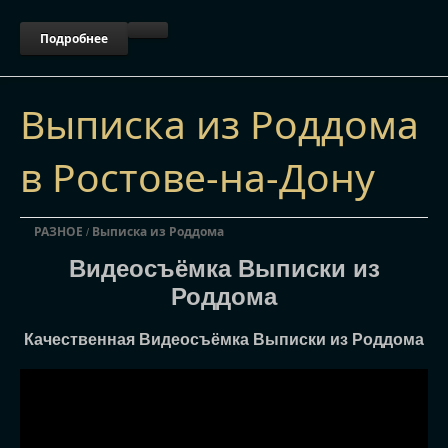
Подробнее
Выписка из Роддома
в Ростове-на-Дону
РАЗНОЕ
Выписка из Роддома
/
Видеосъёмка Выписки из
Роддома
Качественная Видеосъёмка Выписки из Роддома