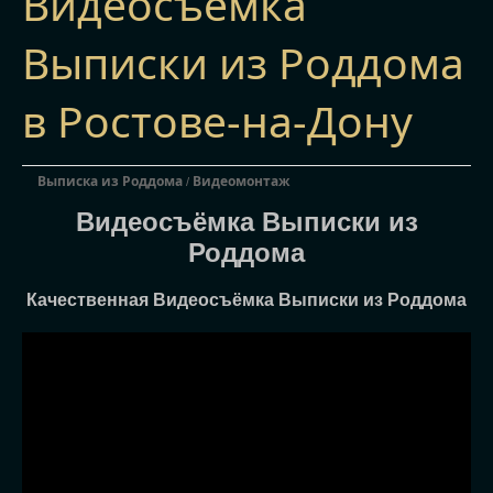
Видеосъёмка
Выписки из Роддома
в Ростове-на-Дону
Выписка из Роддома
Видеомонтаж
/
Видеосъёмка Выписки из
Роддома
Качественная Видеосъёмка Выписки из Роддома